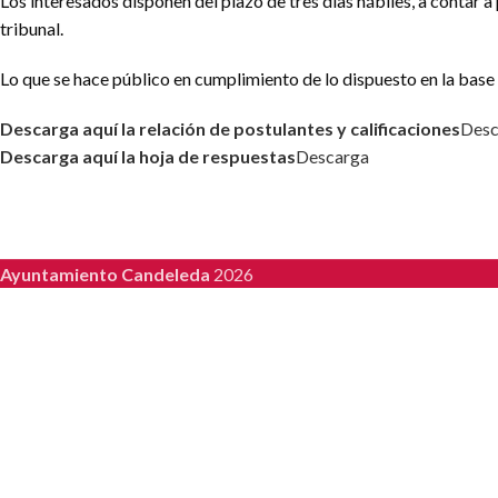
Los interesados disponen del plazo de tres días hábiles, a contar a
tribunal.
Lo que se hace público en cumplimiento de lo dispuesto en la base o
Descarga aquí la relación de postulantes y calificaciones
Desc
Descarga aquí la hoja de respuestas
Descarga
Ayuntamiento Candeleda
2026