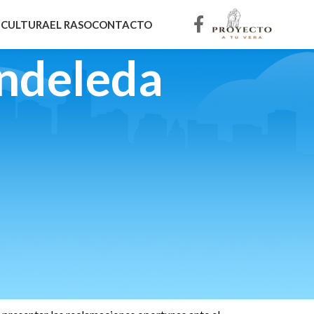
E
CULTURA
EL RASO
CONTACTO
ndeleda
Ayuntamiento de Candeleda
e diciembre de 2020 a las 17:000 horas, del
nte en la plantilla de personal funcionario del