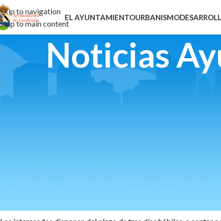
Skip to navigation
EL AYUNTAMIENTO
URBANISMO
DESARROLL
Skip to main content
Noticias A
Anuncio notas provisionales del ex
Mediante el presente se hacen públicas las
notas provisionales d
proceso de selección para la provisión en propiedad, mediante con
Excmo. Ayuntamiento de Candeleda,
aprobada mediante Resolu
Conforme a la base 7.2, serán eliminados del proceso los aspirant