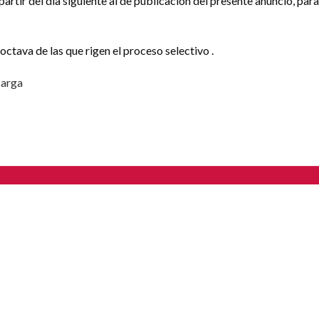
 partir del día siguiente al de publicación del presente anuncio, pa
ctava de las que rigen el proceso selectivo .
arga