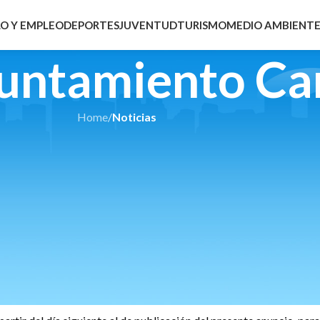
O Y EMPLEO
DEPORTES
JUVENTUD
TURISMO
MEDIO AMBIENT
yuntamiento Ca
Home
/
Noticias
NOTICIAS
amen de Oficial de Electricista del 
Posted by
Carolina
On 18/12/2020
el único ejercicio de la fase de oposición
celebrado el día 17 d
curso – oposición libre, de una plaza de
Oficial electricista vaca
ción de Alcaldía 650/2020, de fecha 28 de octubre de 2020 .
es que no hayan alcanzado un mínimo de 7,5 puntos.