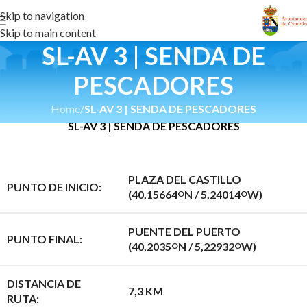
Skip to navigation
Skip to main content
SL-AV 3 | SENDA DE
PESCADORES
Home
/
SL-AV 3 | SENDA DE PESCADORES
SL-AV 3 | SENDA DE PESCADORES
PLAZA DEL CASTILLO
PUNTO DE INICIO:
(40,15664
N / 5,24014
W)
O
O
PUENTE DEL PUERTO
PUNTO FINAL:
(40,2035
N / 5,22932
W)
O
O
DISTANCIA DE
7,3 KM
RUTA: